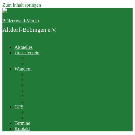
Zum Inhalt springen
Pfälzerwald-Verein
Altdorf-Böbingen e.V.
Menü
Aktuelles
Unser Verein
Vorstand
Junge Familie
Wandern
Der Gäuwiesenweg
PWV bei Outdooractive
PWV Hütten
Rittersteine im Pfälzerwald
Jedermannwanderungen
Wanderwege im Pfälzerwald
GPS
Twonav App
Geocaching
Termine
Kontakt