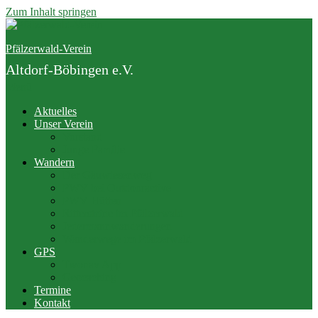
Zum Inhalt springen
Pfälzerwald-Verein
Altdorf-Böbingen e.V.
Menü
Aktuelles
Unser Verein
Vorstand
Junge Familie
Wandern
Der Gäuwiesenweg
PWV bei Outdooractive
PWV Hütten
Rittersteine im Pfälzerwald
Jedermannwanderungen
Wanderwege im Pfälzerwald
GPS
Twonav App
Geocaching
Termine
Kontakt