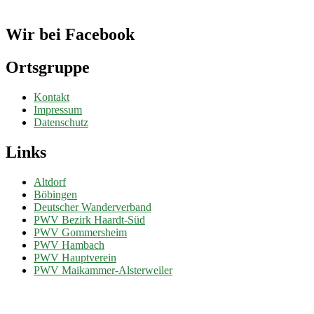
Wir bei Facebook
Ortsgruppe
Kontakt
Impressum
Datenschutz
Links
Altdorf
Böbingen
Deutscher Wanderverband
PWV Bezirk Haardt-Süd
PWV Gommersheim
PWV Hambach
PWV Hauptverein
PWV Maikammer-Alsterweiler
Mach mit...