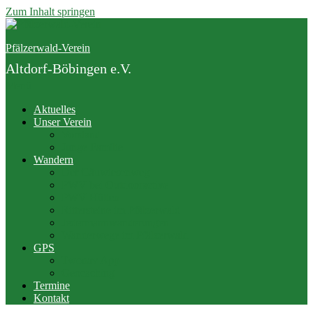
Zum Inhalt springen
Pfälzerwald-Verein
Altdorf-Böbingen e.V.
Menü
Aktuelles
Unser Verein
Vorstand
Junge Familie
Wandern
Der Gäuwiesenweg
PWV bei Outdooractive
PWV Hütten
Rittersteine im Pfälzerwald
Jedermannwanderungen
Wanderwege im Pfälzerwald
GPS
Twonav App
Geocaching
Termine
Kontakt