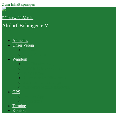
Zum Inhalt springen
Pfälzerwald-Verein
Altdorf-Böbingen e.V.
Menü
Aktuelles
Unser Verein
Vorstand
Junge Familie
Wandern
Der Gäuwiesenweg
PWV bei Outdooractive
PWV Hütten
Rittersteine im Pfälzerwald
Jedermannwanderungen
Wanderwege im Pfälzerwald
GPS
Twonav App
Geocaching
Termine
Kontakt