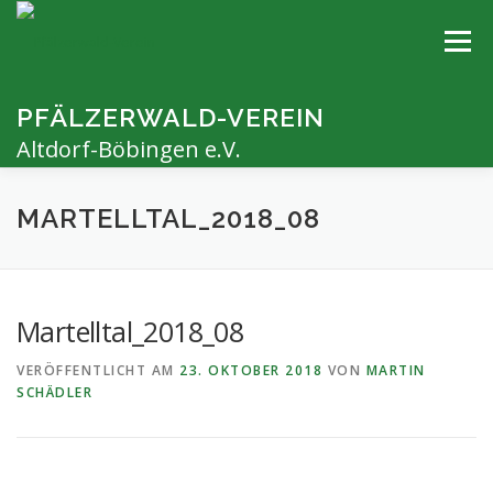
Zum
Inhalt
Menü
springen
PFÄLZERWALD-VEREIN
Altdorf-Böbingen e.V.
AKTUELLES
UNSER VEREIN
WANDERN
GPS
MARTELLTAL_2018_08
TERMINE
KONTAKT
Martelltal_2018_08
VERÖFFENTLICHT AM
23. OKTOBER 2018
VON
MARTIN
SCHÄDLER