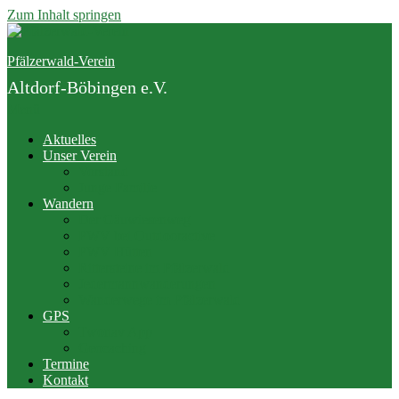
Zum Inhalt springen
Pfälzerwald-Verein
Altdorf-Böbingen e.V.
Menü
Aktuelles
Unser Verein
Vorstand
Junge Familie
Wandern
Der Gäuwiesenweg
PWV bei Outdooractive
PWV Hütten
Rittersteine im Pfälzerwald
Jedermannwanderungen
Wanderwege im Pfälzerwald
GPS
Twonav App
Geocaching
Termine
Kontakt