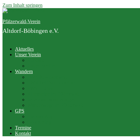
Zum Inhalt springen
Pfälzerwald-Verein
Altdorf-Böbingen e.V.
Menü
Aktuelles
Unser Verein
Vorstand
Junge Familie
Wandern
Der Gäuwiesenweg
PWV bei Outdooractive
PWV Hütten
Rittersteine im Pfälzerwald
Jedermannwanderungen
Wanderwege im Pfälzerwald
GPS
Twonav App
Geocaching
Termine
Kontakt