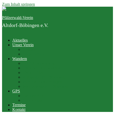
Zum Inhalt springen
Pfälzerwald-Verein
Altdorf-Böbingen e.V.
Menü
Aktuelles
Unser Verein
Vorstand
Junge Familie
Wandern
Der Gäuwiesenweg
PWV bei Outdooractive
PWV Hütten
Rittersteine im Pfälzerwald
Jedermannwanderungen
Wanderwege im Pfälzerwald
GPS
Twonav App
Geocaching
Termine
Kontakt