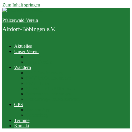
Zum Inhalt springen
Pfälzerwald-Verein
Altdorf-Böbingen e.V.
Menü
Aktuelles
Unser Verein
Vorstand
Junge Familie
Wandern
Der Gäuwiesenweg
PWV bei Outdooractive
PWV Hütten
Rittersteine im Pfälzerwald
Jedermannwanderungen
Wanderwege im Pfälzerwald
GPS
Twonav App
Geocaching
Termine
Kontakt