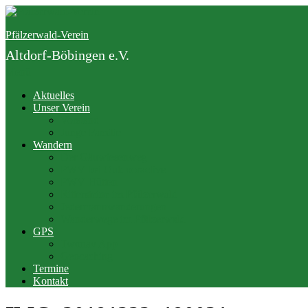
Zum
Inhalt
Pfälzerwald-Verein
springen
Altdorf-Böbingen e.V.
Menü
Aktuelles
Unser Verein
Vorstand
Junge Familie
Wandern
Der Gäuwiesenweg
PWV bei Outdooractive
PWV Hütten
Rittersteine im Pfälzerwald
Jedermannwanderungen
Wanderwege im Pfälzerwald
GPS
Twonav App
Geocaching
Termine
Kontakt