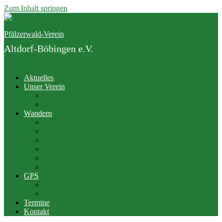
Zum Inhalt springen
Pfälzerwald-Verein
Altdorf-Böbingen e.V.
Menü
Aktuelles
Unser Verein
Vorstand
Junge Familie
Wandern
Der Gäuwiesenweg
PWV bei Outdooractive
PWV Hütten
Rittersteine im Pfälzerwald
Jedermannwanderungen
Wanderwege im Pfälzerwald
GPS
Twonav App
Geocaching
Termine
Kontakt