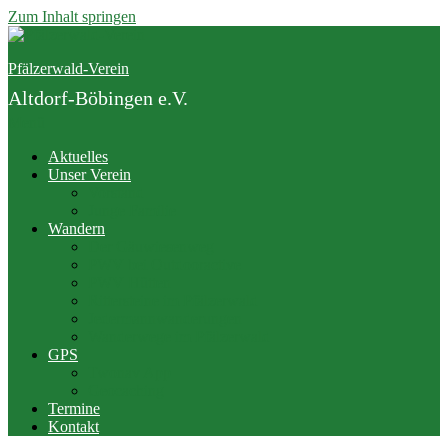
Zum Inhalt springen
Pfälzerwald-Verein
Altdorf-Böbingen e.V.
Menü
Aktuelles
Unser Verein
Vorstand
Junge Familie
Wandern
Der Gäuwiesenweg
PWV bei Outdooractive
PWV Hütten
Rittersteine im Pfälzerwald
Jedermannwanderungen
Wanderwege im Pfälzerwald
GPS
Twonav App
Geocaching
Termine
Kontakt