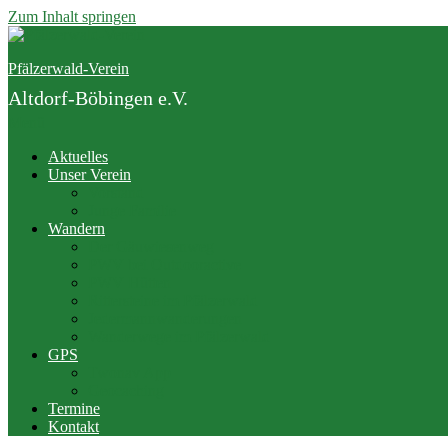
Zum Inhalt springen
Pfälzerwald-Verein
Altdorf-Böbingen e.V.
Menü
Aktuelles
Unser Verein
Vorstand
Junge Familie
Wandern
Der Gäuwiesenweg
PWV bei Outdooractive
PWV Hütten
Rittersteine im Pfälzerwald
Jedermannwanderungen
Wanderwege im Pfälzerwald
GPS
Twonav App
Geocaching
Termine
Kontakt