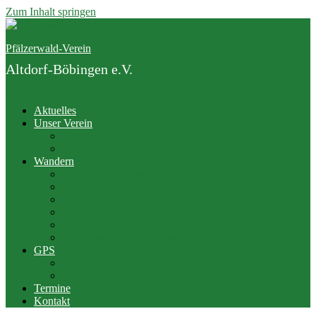
Zum Inhalt springen
Pfälzerwald-Verein
Altdorf-Böbingen e.V.
Menü
Aktuelles
Unser Verein
Vorstand
Junge Familie
Wandern
Der Gäuwiesenweg
PWV bei Outdooractive
PWV Hütten
Rittersteine im Pfälzerwald
Jedermannwanderungen
Wanderwege im Pfälzerwald
GPS
Twonav App
Geocaching
Termine
Kontakt