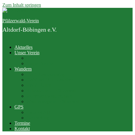
Zum Inhalt springen
Pfälzerwald-Verein
Altdorf-Böbingen e.V.
Menü
Aktuelles
Unser Verein
Vorstand
Junge Familie
Wandern
Der Gäuwiesenweg
PWV bei Outdooractive
PWV Hütten
Rittersteine im Pfälzerwald
Jedermannwanderungen
Wanderwege im Pfälzerwald
GPS
Twonav App
Geocaching
Termine
Kontakt