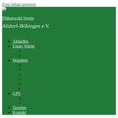
Zum Inhalt springen
Pfälzerwald-Verein
Altdorf-Böbingen e.V.
Menü
Aktuelles
Unser Verein
Vorstand
Junge Familie
Wandern
Der Gäuwiesenweg
PWV bei Outdooractive
PWV Hütten
Rittersteine im Pfälzerwald
Jedermannwanderungen
Wanderwege im Pfälzerwald
GPS
Twonav App
Geocaching
Termine
Kontakt