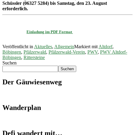
Schüssler (06327 5284) bis Samstag, den 23. August
erforderlich.
Einladung im PDF Format
Veröffentlicht in
Aktuelles
,
Allgemein
Markiert mit
Altdorf
,
Böbingen
,
Pfälzerwald
,
Pfälzerwald-Verein
,
PWV
,
PWV Altdorf-
Böbingen
,
Rittersteine
Suchen
Suchen
Der Gäuwiesenweg
Wanderplan
Defi wandert mit…