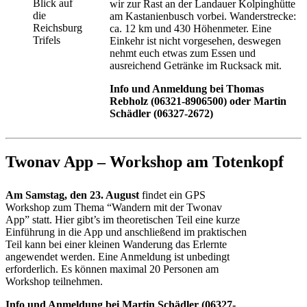
Blick auf
wir zur Rast an der Landauer Kolpinghütte
die
am Kastanienbusch vorbei. Wanderstrecke:
Reichsburg
ca. 12 km und 430 Höhenmeter. Eine
Trifels
Einkehr ist nicht vorgesehen, deswegen
nehmt euch etwas zum Essen und
ausreichend Getränke im Rucksack mit.
Info und Anmeldung bei Thomas
Rebholz (06321-8906500) oder Martin
Schädler (06327-2672)
Twonav App – Workshop am Totenkopf
Am Samstag, den 23. August
findet ein GPS
Workshop zum Thema “Wandern mit der Twonav
App” statt. Hier gibt’s im theoretischen Teil eine kurze
Einführung in die App und anschließend im praktischen
Teil kann bei einer kleinen Wanderung das Erlernte
angewendet werden. Eine Anmeldung ist unbedingt
erforderlich. Es können maximal 20 Personen am
Workshop teilnehmen.
Info und Anmeldung bei Martin Schädler (06327-