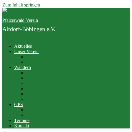
Zum Inhalt springen
Pfälzerwald-Verein
Altdorf-Böbingen e.V.
Menü
Aktuelles
Unser Verein
Vorstand
Junge Familie
Wandern
Der Gäuwiesenweg
PWV bei Outdooractive
PWV Hütten
Rittersteine im Pfälzerwald
Jedermannwanderungen
Wanderwege im Pfälzerwald
GPS
Twonav App
Geocaching
Termine
Kontakt