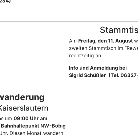
234)
Stammtis
Am
Freitag, den 11. August
w
zweiten Stammtisch im “Rewehä
rechtzeitig an.
Info und Anmeldung bei
Sigrid Schüßler (Tel. 0632
swanderung
aiserslautern
uns um
09:00 Uhr am
am Bahnhaltepunkt NW-Böbig
 Uhr. Diesen Monat wandern