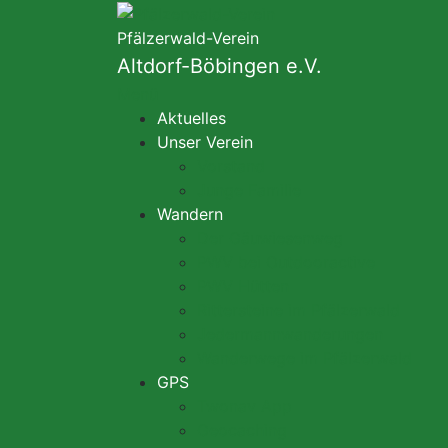
Zum
Inhalt
Pfälzerwald-Verein
springen
Altdorf-Böbingen e.V.
Menü
Aktuelles
Unser Verein
Vorstand
Junge Familie
Wandern
Der Gäuwiesenweg
PWV bei Outdooractive
PWV Hütten
Rittersteine im Pfälzerwald
Jedermannwanderungen
Wanderwege im Pfälzerwald
GPS
Twonav App
Geocaching