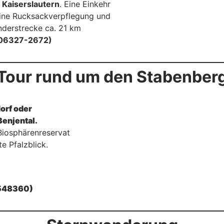
Kaiserslautern
. Eine Einkehr
Eine Rucksackverpflegung und
nderstrecke ca. 21 km
 (06327-2672)
Tour rund um den Stabenber
orf oder
Benjental.
iosphärenreservat
e Pfalzblick.
4548360)