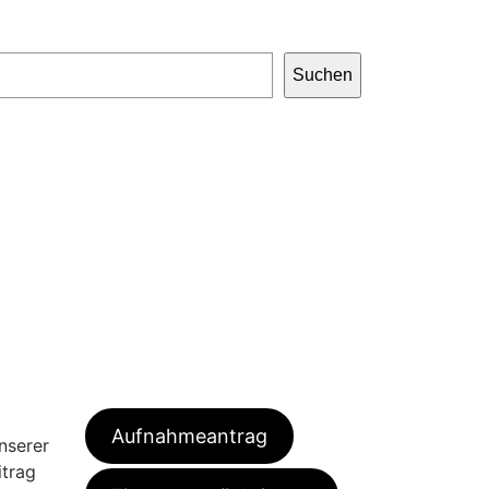
Suchen
Formulare
Aufnahmeantrag
nserer
itrag