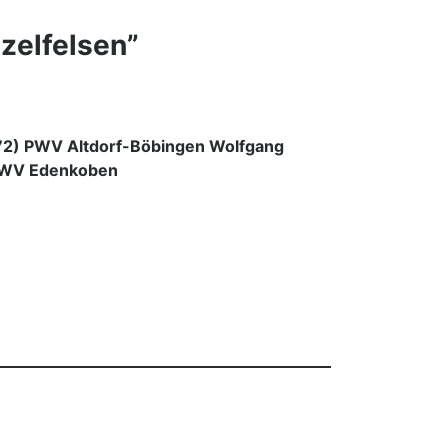
zelfelsen”
72) PWV Altdorf-Böbingen Wolfgang
PWV Edenkoben