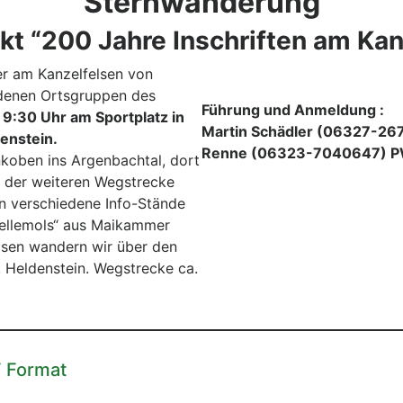
Sternwanderung
kt “200 Jahre Inschriften am Kan
er am Kanzelfelsen von
denen Ortsgruppen des
Führung und Anmeldung :
m
9:30 Uhr am Sportplatz in
Martin Schädler (06327-26
enstein.
Renne (06323-7040647) 
oben ins Argenbachtal, dort
f der weiteren Wegstrecke
n verschiedene Info-Stände
ellemols“ aus Maikammer
elsen wandern wir über den
 Heldenstein. Wegstrecke ca.
F Format