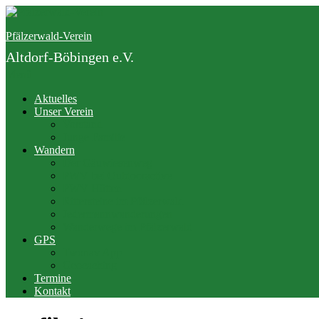
Zum
Inhalt
Pfälzerwald-Verein
springen
Altdorf-Böbingen e.V.
Menü
Aktuelles
Unser Verein
Vorstand
Junge Familie
Wandern
Der Gäuwiesenweg
PWV bei Outdooractive
PWV Hütten
Rittersteine im Pfälzerwald
Jedermannwanderungen
Wanderwege im Pfälzerwald
GPS
Twonav App
Geocaching
Termine
Kontakt