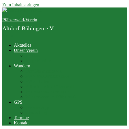
Zum Inhalt springen
Pfälzerwald-Verein
Altdorf-Böbingen e.V.
Menü
Aktuelles
Unser Verein
Vorstand
Junge Familie
Wandern
Der Gäuwiesenweg
PWV bei Outdooractive
PWV Hütten
Rittersteine im Pfälzerwald
Jedermannwanderungen
Wanderwege im Pfälzerwald
GPS
Twonav App
Geocaching
Termine
Kontakt