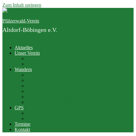
Zum Inhalt springen
Pfälzerwald-Verein
Altdorf-Böbingen e.V.
Menü
Aktuelles
Unser Verein
Vorstand
Junge Familie
Wandern
Der Gäuwiesenweg
PWV bei Outdooractive
PWV Hütten
Rittersteine im Pfälzerwald
Jedermannwanderungen
Wanderwege im Pfälzerwald
GPS
Twonav App
Geocaching
Termine
Kontakt