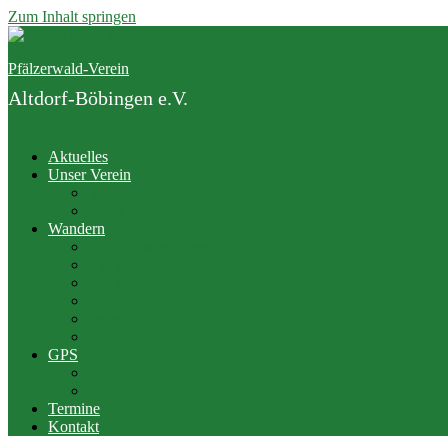
Zum Inhalt springen
Pfälzerwald-Verein
Altdorf-Böbingen e.V.
Menü
Aktuelles
Unser Verein
Vorstand
Junge Familie
Wandern
Der Gäuwiesenweg
PWV bei Outdooractive
PWV Hütten
Rittersteine im Pfälzerwald
Jedermannwanderungen
Wanderwege im Pfälzerwald
GPS
Twonav App
Geocaching
Termine
Kontakt